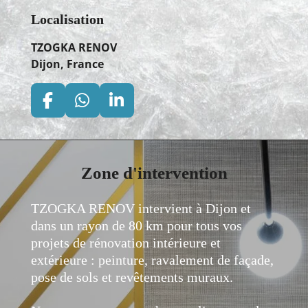
Localisation
TZOGKA RENOV
Dijon, France
F
W
L
a
h
i
c
a
n
e
t
k
Zone d'intervention
b
s
e
o
A
d
o
p
I
TZOGKA RENOV intervient à Dijon et
k
p
n
dans un rayon de 80 km pour tous vos
projets de rénovation intérieure et
extérieure : peinture, ravalement de façade,
pose de sols et revêtements muraux.