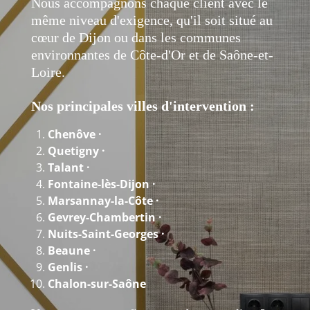
Nous accompagnons chaque client avec le
même niveau d'exigence, qu'il soit situé au
cœur de Dijon ou dans les communes
environnantes de Côte-d'Or et de Saône-et-
Loire.
Nos principales villes d'intervention :
Chenôve ·
Quetigny ·
Talant ·
Fontaine-lès-Dijon ·
Marsannay-la-Côte ·
Gevrey-Chambertin ·
Nuits-Saint-Georges ·
Beaune ·
Genlis ·
Chalon-sur-Saône