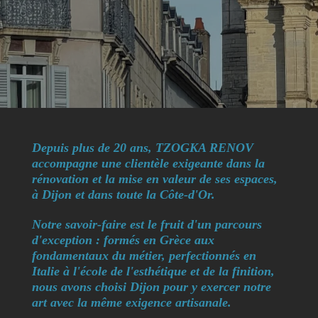
Depuis plus de 20 ans, TZOGKA RENOV
accompagne une clientèle exigeante dans la
rénovation et la mise en valeur de ses espaces,
à Dijon et dans toute la Côte-d'Or.
Notre savoir-faire est le fruit d'un parcours
d'exception : formés en Grèce aux
fondamentaux du métier, perfectionnés en
Italie à l'école de l'esthétique et de la finition,
nous avons choisi Dijon pour y exercer notre
art avec la même exigence artisanale.